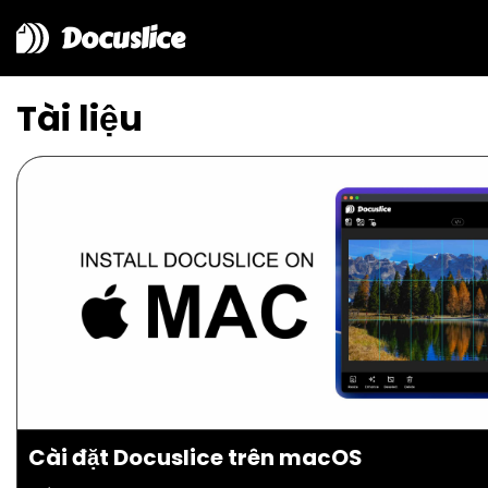
Docuslice
Tài liệu
Cài đặt Docuslice trên macOS