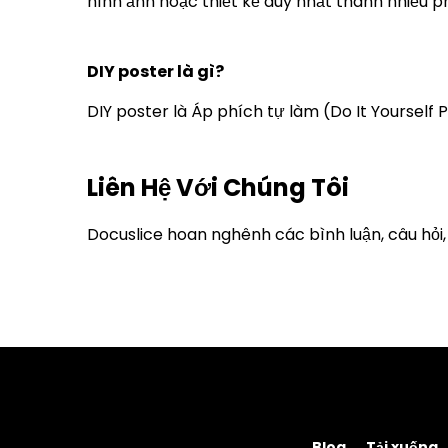
hình ảnh hoặc thiết kế duy nhất thành nhiều p
DIY poster là gì?
DIY poster là Áp phích tự làm (Do It Yourself P
Liên Hệ Với Chúng Tôi
Docuslice hoan nghênh các bình luận, câu hỏi, 
Blog
Tải xuống