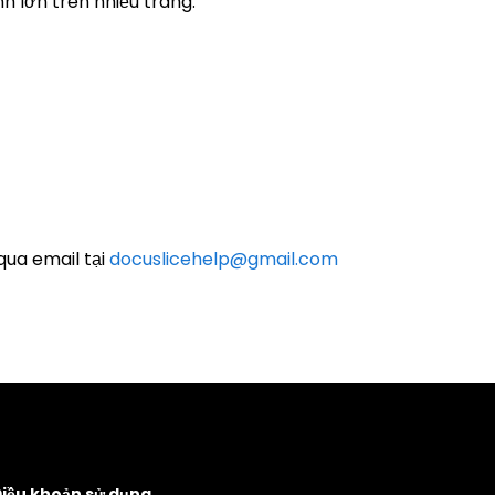
h lớn trên nhiều trang.
qua email tại
docuslicehelp@gmail.com
iều khoản sử dụng