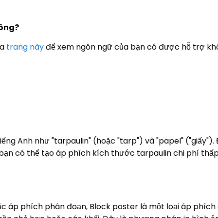
hông?
ra
trang này
để xem ngôn ngữ của bạn có được hỗ trợ kh
ếng Anh như "tarpaulin" (hoặc "tarp") và "papel" ("giấy").
 bạn có thể tạo áp phích kích thước tarpaulin chi phí thấp
oặc áp phích phân đoạn, Block poster là một loại áp phíc