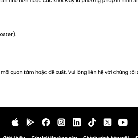
hần nhỏ hơn hoặc các khối. Đây là phương pháp in hình ản
oster).
mối quan tâm hoặc đề xuất. Vui lòng liên hệ với chúng tôi 
Giới thiệu
Câu hỏi thường gặp
Chính sách bảo mật
Đ