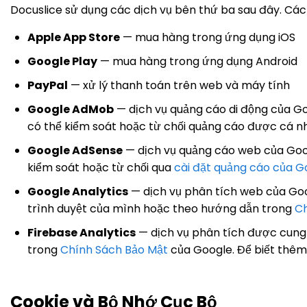
Docuslice sử dụng các dịch vụ bên thứ ba sau đây. Các 
Apple App Store
— mua hàng trong ứng dụng iOS
Google Play
— mua hàng trong ứng dụng Android
PayPal
— xử lý thanh toán trên web và máy tính
Google AdMob
— dịch vụ quảng cáo di động của Go
có thể kiểm soát hoặc từ chối quảng cáo được cá nh
Google AdSense
— dịch vụ quảng cáo web của Goog
kiểm soát hoặc từ chối qua
cài đặt quảng cáo của G
Google Analytics
— dịch vụ phân tích web của Goog
trình duyệt của mình hoặc theo hướng dẫn trong
Ch
Firebase Analytics
— dịch vụ phân tích được cung c
trong
Chính Sách Bảo Mật
của Google. Để biết thêm
Cookie và Bộ Nhớ Cục Bộ