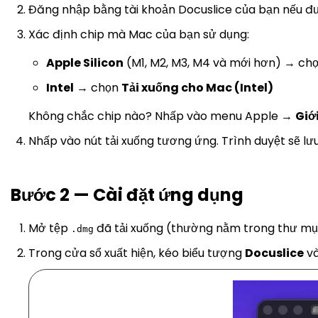
Đăng nhập bằng tài khoản Docuslice của bạn nếu đ
Xác định chip mà Mac của bạn sử dụng:
Apple Silicon
(M1, M2, M3, M4 và mới hơn) → ch
Intel
→ chọn
Tải xuống cho Mac (Intel)
Không chắc chip nào? Nhấp vào menu Apple →
Giớ
Nhấp vào nút tải xuống tương ứng. Trình duyệt sẽ lư
Bước 2 — Cài đặt ứng dụng
Mở tệp
đã tải xuống (thường nằm trong thư mục
.dmg
Trong cửa sổ xuất hiện, kéo biểu tượng
Docuslice
và