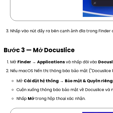
Nhấp vào nút đẩy ra bên cạnh ảnh đĩa trong Finder đ
Bước 3 — Mở Docuslice
Mở
Finder
→
Applications
và nhấp đôi vào
Docusl
Nếu macOS hiển thị thông báo bảo mật ("Docuslice k
Mở
Cài đặt hệ thống
→
Bảo mật & Quyền riêng
Cuộn xuống thông báo bảo mật về Docuslice và
Nhấp
Mở
trong hộp thoại xác nhận.