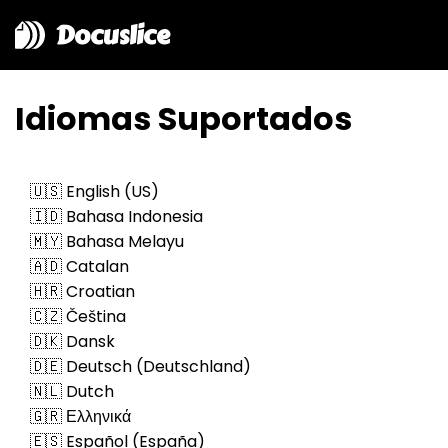
Docuslice
Idiomas Suportados
🇺🇸 English (US)
🇮🇩 Bahasa Indonesia
🇲🇾 Bahasa Melayu
🇦🇩 Catalan
🇭🇷 Croatian
🇨🇿 Čeština
🇩🇰 Dansk
🇩🇪 Deutsch (Deutschland)
🇳🇱 Dutch
🇬🇷 Ελληνικά
🇪🇸 Español (España)