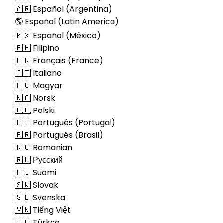
🇦🇷 Español (Argentina)
🌎 Español (Latin America)
🇲🇽 Español (México)
🇵🇭 Filipino
🇫🇷 Français (France)
🇮🇹 Italiano
🇭🇺 Magyar
🇳🇴 Norsk
🇵🇱 Polski
🇵🇹 Português (Portugal)
🇧🇷 Português (Brasil)
🇷🇴 Romanian
🇷🇺 Русский
🇫🇮 Suomi
🇸🇰 Slovak
🇸🇪 Svenska
🇻🇳 Tiếng Việt
🇹🇷 Türkçe