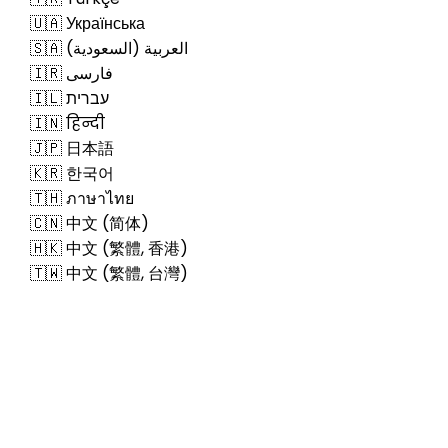
🇺🇦 Українська
🇸🇦 العربية (السعودية)
🇮🇷 فارسی
🇮🇱 עברית
🇮🇳 हिन्दी
🇯🇵 日本語
🇰🇷 한국어
🇹🇭 ภาษาไทย
🇨🇳 中文 (简体)
🇭🇰 中文 (繁體, 香港)
🇹🇼 中文 (繁體, 台灣)