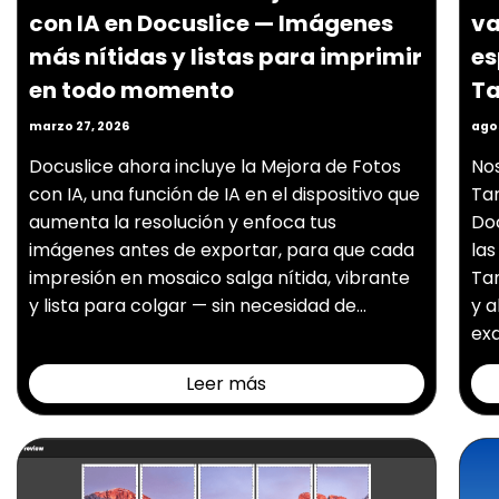
con IA en Docuslice — Imágenes
va
más nítidas y listas para imprimir
es
en todo momento
Ta
marzo 27, 2026
agos
Docuslice ahora incluye la Mejora de Fotos
No
con IA, una función de IA en el dispositivo que
Tam
aumenta la resolución y enfoca tus
Doc
imágenes antes de exportar, para que cada
las
impresión en mosaico salga nítida, vibrante
Ta
y lista para colgar — sin necesidad de...
y a
exa
Leer más