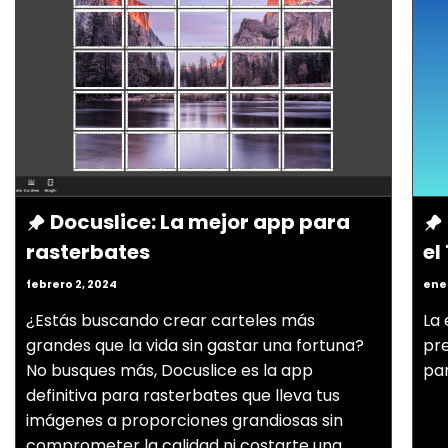
Docuslice: La mejor app para
rasterbates
el
febrero 2, 2024
ener
¿Estás buscando crear carteles más
La 
grandes que la vida sin gastar una fortuna?
pr
No busques más, Docuslice es la app
par
definitiva para rasterbates que lleva tus
imágenes a proporciones grandiosas sin
comprometer la calidad ni costarte una