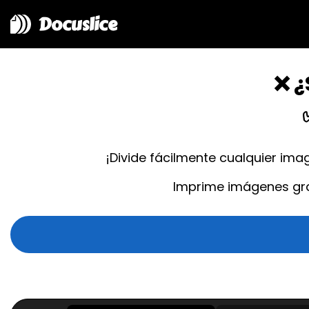
Docuslice
❌ ¿
¡Divide fácilmente cualquier ima
Imprime imágenes gra