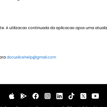
e. A utilizacao continuada da aplicacao apos uma atualiza
para
docuslicehelp@gmail.com