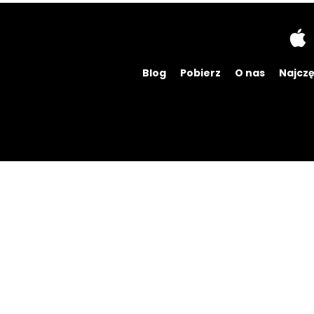
Blog
Pobierz
O nas
Najczę