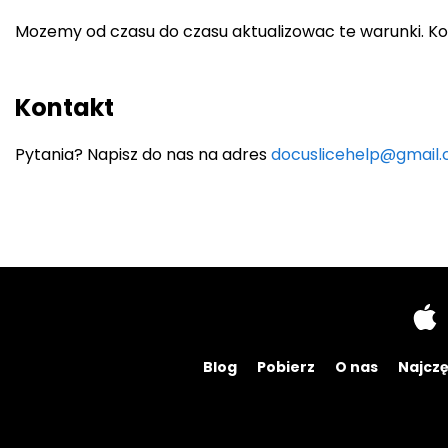
Mozemy od czasu do czasu aktualizowac te warunki. Kont
Kontakt
Pytania? Napisz do nas na adres
docuslicehelp@gmail
Blog
Pobierz
O nas
Najczę