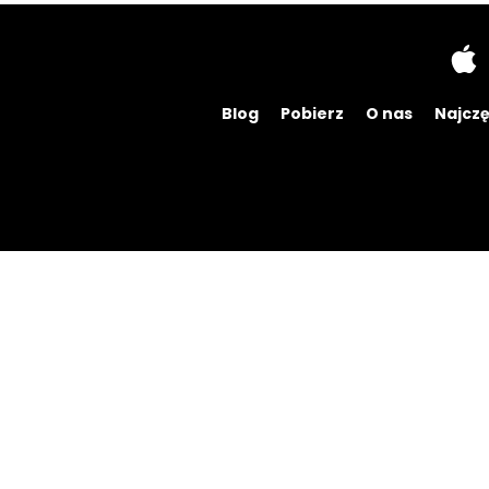
Blog
Pobierz
O nas
Najczę