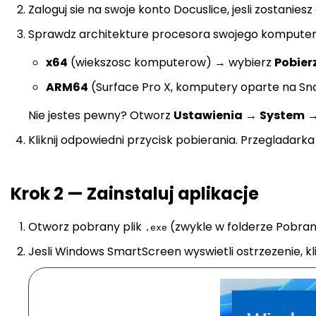
Zaloguj sie na swoje konto Docuslice, jesli zostanies
Sprawdz architekture procesora swojego komputer
x64
(wiekszosc komputerow) → wybierz
Pobier
ARM64
(Surface Pro X, komputery oparte na S
Nie jestes pewny? Otworz
Ustawienia
→
System
Kliknij odpowiedni przycisk pobierania. Przegladarka
Krok 2 — Zainstaluj aplikacje
Otworz pobrany plik
(zwykle w folderze Pobran
.exe
Jesli Windows SmartScreen wyswietli ostrzezenie, kli