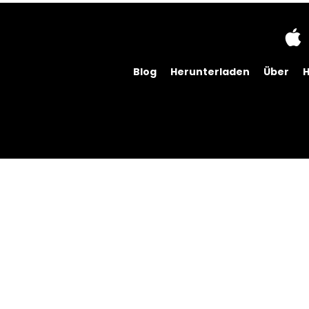
Blog
Herunterladen
Über
H