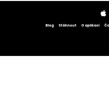
Blog
Stáhnout
O aplikaci
Ča