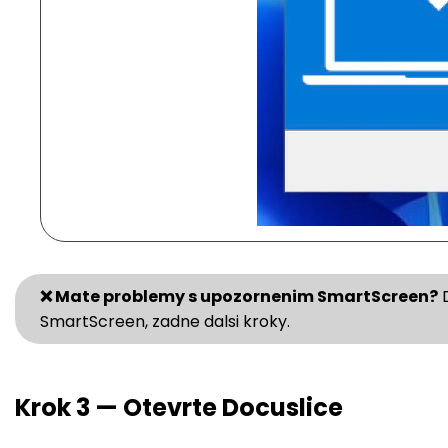
❌ Mate problemy s upozornenim SmartScreen?
D
SmartScreen, zadne dalsi kroky.
Krok 3 — Otevrte Docuslice