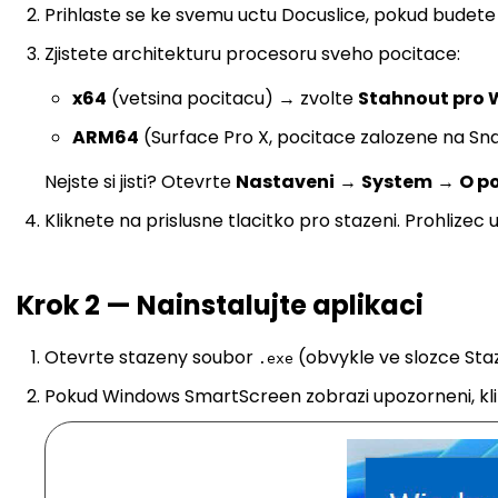
Prihlaste se ke svemu uctu Docuslice, pokud budete 
Zjistete architekturu procesoru sveho pocitace:
x64
(vetsina pocitacu) → zvolte
Stahnout pro 
ARM64
(Surface Pro X, pocitace zalozene na S
Nejste si jisti? Otevrte
Nastaveni
→
System
→
O p
Kliknete na prislusne tlacitko pro stazeni. Prohlizec 
Krok 2 — Nainstalujte aplikaci
Otevrte stazeny soubor
(obvykle ve slozce Sta
.exe
Pokud Windows SmartScreen zobrazi upozorneni, kl