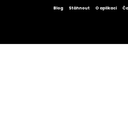
Blog
Stáhnout
O aplikaci
Ča