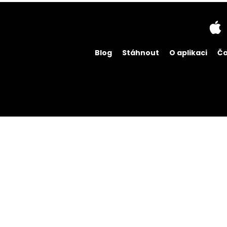
Blog
Stáhnout
O aplikaci
Ča