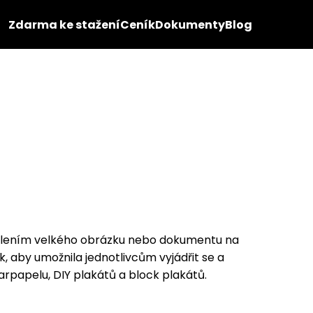
Zdarma ke stažení
Ceník
Dokumenty
Blog
zdělením velkého obrázku nebo dokumentu na
, aby umožnila jednotlivcům vyjádřit se a
rpapelu, DIY plakátů a block plakátů.