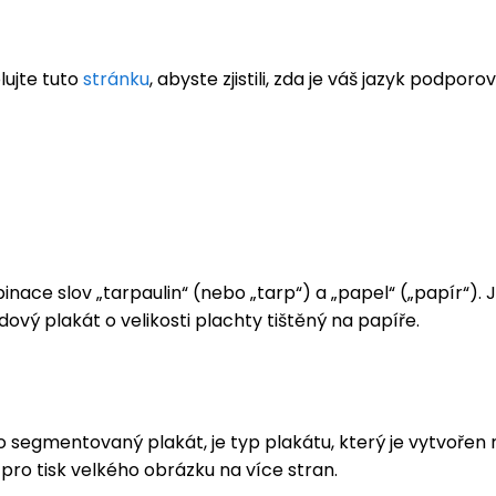
lujte tuto
stránku
, abyste zjistili, zda je váš jazyk podporo
ace slov „tarpaulin“ (nebo „tarp“) a „papel“ („papír“). Je
ový plakát o velikosti plachty tištěný na papíře.
o segmentovaný plakát, je typ plakátu, který je vytvoře
pro tisk velkého obrázku na více stran.