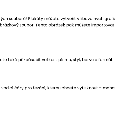
h souborů! Plakáty můžete vytvořit v libovolných grafic
obrázkový soubor. Tento obrázek pak můžete importovat 
žete také přizpůsobit velikost písma, styl, barvu a formát
p vodicí čáry pro řezání, kterou chcete vytisknout – moh