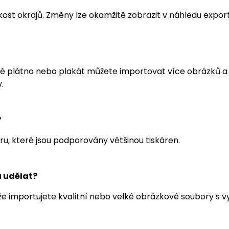
kost okrajů. Změny lze okamžitě zobrazit v náhledu export
diné plátno nebo plakát můžete importovat více obrázků
.
?
ru, které jsou podporovány většinou tiskáren.
u udělat?
, že importujete kvalitní nebo velké obrázkové soubory s 