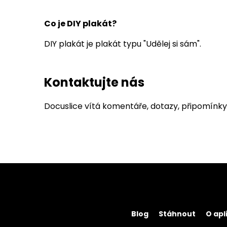
Co je DIY plakát?
DIY plakát je plakát typu "Udělej si sám".
Kontaktujte nás
Docuslice vítá komentáře, dotazy, připomínk
Blog
Stáhnout
O apl