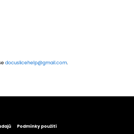
ese
docuslicehelp@gmail.com
.
údajů
Podmínky použití