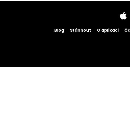
Blog
Stáhnout
O aplikaci
Ča