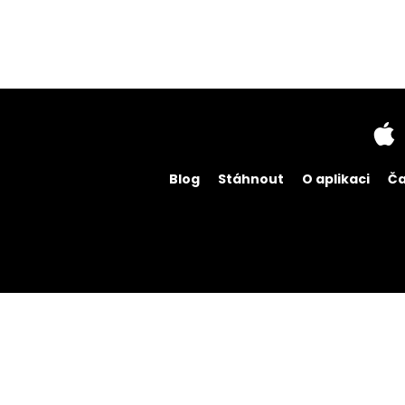
Blog
Stáhnout
O aplikaci
Ča