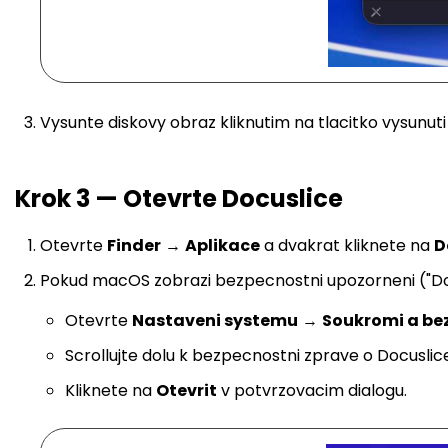
Vysunte diskovy obraz kliknutim na tlacitko vysunuti 
Krok 3 — Otevrte Docuslice
Otevrte
Finder
→
Aplikace
a dvakrat kliknete na
D
Pokud macOS zobrazi bezpecnostni upozorneni ("Docu
Otevrte
Nastaveni systemu
→
Soukromi a be
Scrollujte dolu k bezpecnostni zprave o Docuslic
Kliknete na
Otevrit
v potvrzovacim dialogu.