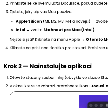
Prihlaste se ke svemu uctu Docuslice, pokud budete 
Zjistete, jaky cip vas Mac pouziva:
Apple Silicon
(M1, M2, M3, M4 a novejsi) → zvolt
Intel
→ zvolte
Stahnout pro Mac (Intel)
Nejste si jisti? Kliknete na menu Apple →
O tomto M
Kliknete na prislusne tlacitko pro stazeni. Prohlizec 
Krok 2 — Nainstalujte aplikaci
Otevrte stazeny soubor
(obvykle ve slozce Sta
.dmg
V okne, ktere se zobrazi, pretahnete ikonu
Docusli