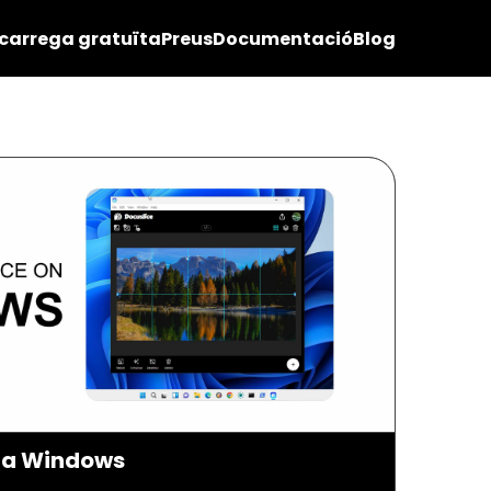
carrega gratuïta
Preus
Documentació
Blog
e a Windows