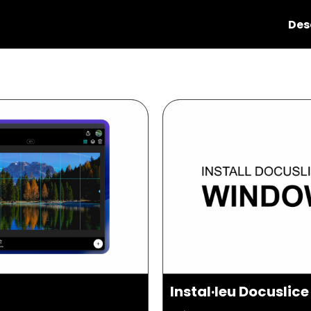
Des
Instal·leu Docuslic