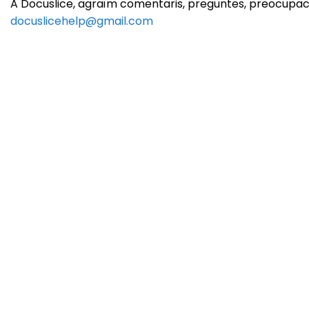
A Docuslice, agraïm comentaris, preguntes, preocupaci
docuslicehelp@gmail.com