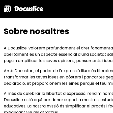
Docuslice
Sobre nosaltres
A Docuslice, valorem profundament el dret fonamental a
obertament és un aspecte essencial d’una societat sa
puguin amplificar les seves opinions, pensaments i idee
Amb Docuslice, el poder de l’expressió lliure és litera
transformar les teves idees en pòsters i pancartes gegan
declaració, et proporcionem les eines perquè el teu mi
A més de celebrar la llibertat d’expressió, rendim hom
Docuslice està aquí per donar suport a mestres, estudia
educatives. La nostra missió és simplificar el procés i 
mitjançant visuals atractius.