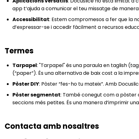
Aplicacions versàtils
: Docuslice no està limitat a 
app t’ajuda a comunicar el teu missatge de manera 
Accessibilitat
: Estem compromesos a fer que la no
d’expressar-se i accedir fàcilment a recursos educa
Termes
Tarpapel
: "Tarpapel" és una paraula en taglish (ta
(“paper”). És una alternativa de baix cost a la impre
Pòster DIY
: Pòster “fes-ho tu mateix”. Amb Docuslice
Pòster segmentat
: També conegut com a pòster div
seccions més petites. És una manera d’imprimir una
Contacta amb nosaltres