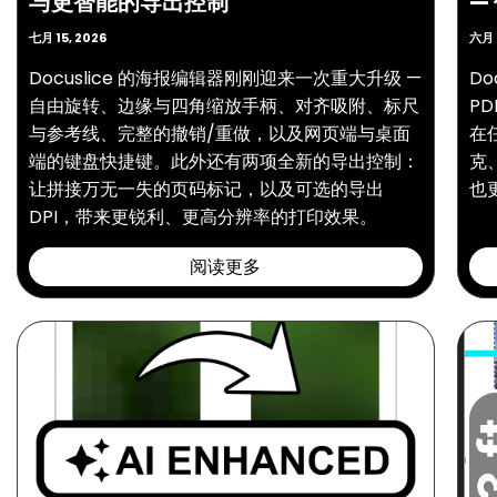
与更智能的导出控制
—
七月 15, 2026
六月 
Docuslice 的海报编辑器刚刚迎来一次重大升级 —
D
自由旋转、边缘与四角缩放手柄、对齐吸附、标尺
P
与参考线、完整的撤销/重做，以及网页端与桌面
在
端的键盘快捷键。此外还有两项全新的导出控制：
克
让拼接万无一失的页码标记，以及可选的导出
也
DPI，带来更锐利、更高分辨率的打印效果。
阅读更多