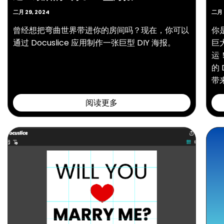
二月 29, 2024
二月 
曾经想把弯曲世界带进你的房间吗？现在，你可以
你是
通过 Docuslice 应用制作一张巨型 DIY 海报。
巨
运
的 
带
阅读更多