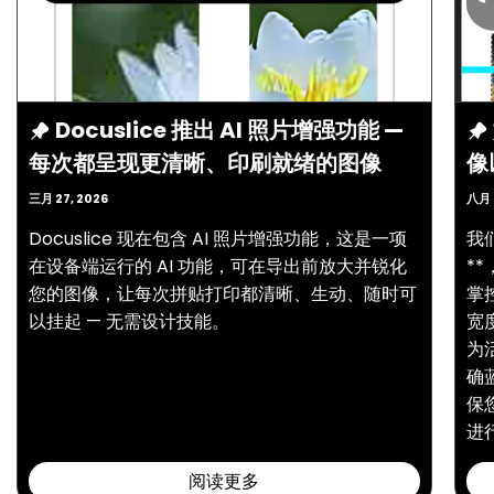
Docuslice 推出 AI 照片增强功能 —
每次都呈现更清晰、印刷就绪的图像
像
三月 27, 2026
八月 
Docuslice 现在包含 AI 照片增强功能，这是一项
我们
在设备端运行的 AI 功能，可在导出前放大并锐化
**
您的图像，让每次拼贴打印都清晰、生动、随时可
掌
以挂起 — 无需设计技能。
宽
为
确
保
进
阅读更多