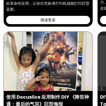
力
款革命性应用，让你仅凭标准打印机就能打印巨型
这
蓝图。
阅读更多
使用 Docuslice 应用制作 DIY 《降世神
D
通：最后的气宗》巨型海报
Ta