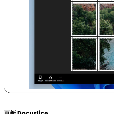
更新 Docuslice