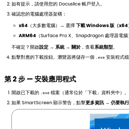
如有提示，請使用您的 Docuslice 帳戶登入。
確認您的電腦處理器架構：
x64
（大多數電腦）→ 選擇
下載 Windows 版（x6
ARM64
（Surface Pro X、Snapdragon 處理器
不確定？開啟
設定
→
系統
→
關於
，查看
系統類型
。
點擊對應的下載按鈕。瀏覽器將儲存一個
安裝程式檔
.exe
第 2 步 — 安裝應用程式
開啟已下載的
檔案（通常位於「下載」資料夾中）。
.exe
如果 SmartScreen 顯示警告，點擊
更多資訊
→
仍要執