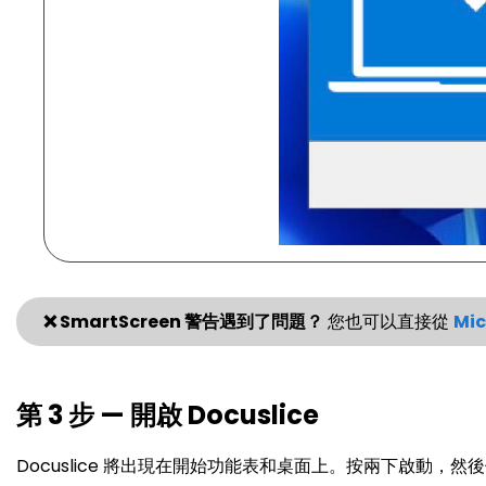
❌ SmartScreen 警告遇到了問題？
您也可以直接從
Mic
第 3 步 — 開啟 Docuslice
Docuslice 將出現在開始功能表和桌面上。按兩下啟動，然後使