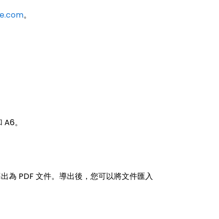
ce.com
。
 A6。
後將其導出為 PDF 文件。導出後，您可以將文件匯入