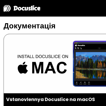
Docuslice
Документація
Vstanovlennya Docuslice na macOS