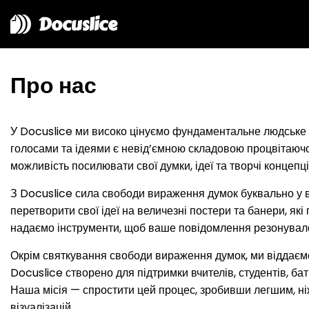
Docuslice
Про нас
У Docuslice ми високо цінуємо фундаментальне людське 
голосами та ідеями є невід’ємною складовою процвітаючо
можливість посилювати свої думки, ідеї та творчі концепц
З Docuslice сила свободи вираження думок буквально у 
перетворити свої ідеї на величезні постери та банери, які
надаємо інструменти, щоб ваше повідомлення резонувал
Окрім святкування свободи вираження думок, ми віддаємо
Docuslice створено для підтримки вчителів, студентів, бат
Наша місія — спростити цей процес, зробивши легшим, ні
візуалізацій.