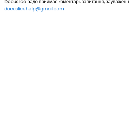
Docuslice радо приймає коментарі, запитання, зауваження
docuslicehelp@gmail.com