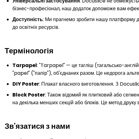
Універсальні застосування
: Docuslice не обмежуєть
бізнес-професіонал, наш додаток допоможе вам ефек
Доступність
: Ми прагнемо зробити нашу платформу д
до освітніх ресурсів.
Термінологія
Tarpapel
: "Tarpapel" — це тагліш (тагальсько-англій
"papel" ("папір"), об'єднаних разом. Це недорога альте
DIY Poster
: Плакат власного виготовлення. З Docusl
Block Poster
: Також відомий як плитковий або сегме
на декілька менших секцій або блоків. Це метод друку 
Зв'язатися з нами