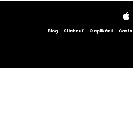
Blog
Stiahnuť
O aplikácii
Často