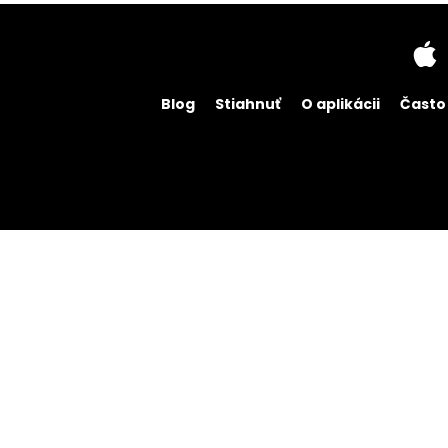
Blog
Stiahnuť
O aplikácii
Často