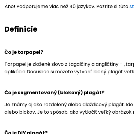
Áno! Podporujeme viac než 40 jazykov. Pozrite si túto
s
Definície
Čo je tarpapel?
Tarpapel je zložené slovo z tagalčiny a angličtiny – „ta
aplikácie Docuslice si môžete vytvoriť lacný plagát veľ
Čo je segmentovaný (blokový) plagát?
Je známy aj ako rozdelený alebo dlaždicový plagát. Id
alebo blokov. Je to spôsob, ako vytlačiť veľký obrázok
Čo je DIY plagát?