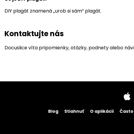
DIY plagát znamená „urob si sám“ plagát.
Kontaktujte nás
Docuslice víta pripomienky, otázky, podnety alebo ná
Blog
Stiahnuť
O aplikácii
Často