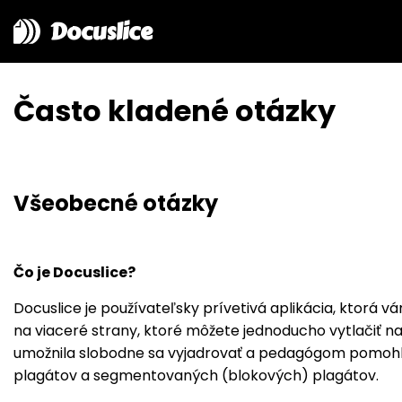
Docuslice
Často kladené otázky
Všeobecné otázky
Čo je Docuslice?
Docuslice je používateľsky prívetivá aplikácia, ktor
na viaceré strany, ktoré môžete jednoducho vytlačiť n
umožnila slobodne sa vyjadrovať a pedagógom pomohla 
plagátov a segmentovaných (blokových) plagátov.