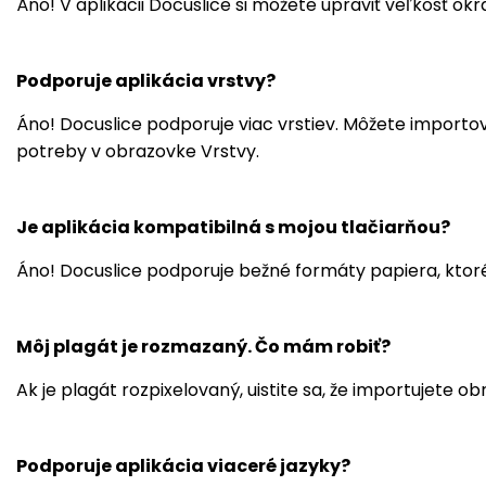
Áno! V aplikácii Docuslice si môžete upraviť veľkosť o
Podporuje aplikácia vrstvy?
Áno! Docuslice podporuje viac vrstiev. Môžete import
potreby v obrazovke Vrstvy.
Je aplikácia kompatibilná s mojou tlačiarňou?
Áno! Docuslice podporuje bežné formáty papiera, ktoré
Môj plagát je rozmazaný. Čo mám robiť?
Ak je plagát rozpixelovaný, uistite sa, že importujete obr
Podporuje aplikácia viaceré jazyky?