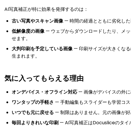
AI写真補正が特に効果を発揮するのは：
古い写真やスキャン画像
— 時間の経過とともに劣化し
低解像度の画像
— ウェブからダウンロードしたり、メ
せます。
大判印刷を予定している画像
— 印刷サイズが大きくな
生まれます。
気に入ってもらえる理由
オンデバイス・オフライン対応
— 画像がデバイスの外
ワンタップの手軽さ
— 手動編集もスライダーも学習コストも
いつでも元に戻せる
— 制限はありません。元の画像が
毎回よりきれいな印刷
— AI写真補正はDocuslic