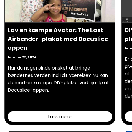
Lav en kæmpe Avatar: The Last
DI
Airbender-plakat med Docuslice-
pl
appen
febr
februar 29, 2024
Er 
giv
Har du nogensinde ønsket at bringe
af 
bøndernes verden ind i dit værelse? Nu kan
den
du med en kæmpe DIY-plakat ved hjælp af
en 
Docuslice-appen.
den
Læs mere