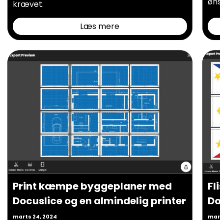
øns
krævet.
Læs mere
Print kæmpe byggeplaner med
Fl
Docuslice og en almindelig printer
Do
marts 24, 2024
mar