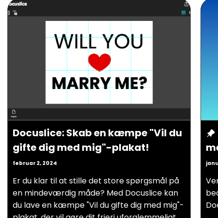
Docuslice: Skab en kæmpe "Vil du
gifte dig med mig"-plakat!
me
februar 2, 2024
janu
Er du klar til at stille det store spørgsmål på
Ven
en mindeværdig måde? Med Docuslice kan
bed
du lave en kæmpe "Vil du gifte dig med mig"-
Doc
plakat, der vil gøre dit frieri uforglemmeligt.