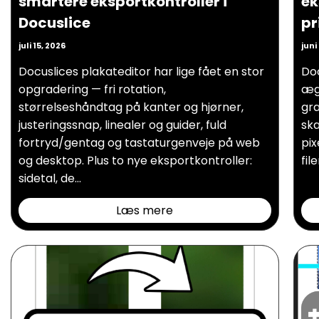
smartere eksportkontroller i
ek
Docuslice
pr
juli 15, 2026
juni
Docuslices plakateditor har lige fået en stor
Doc
opgradering — fri rotation,
ægt
størrelseshåndtag på kanter og hjørner,
gra
justeringssnap, linealer og guider, fuld
ska
fortryd/gentag og tastaturgenveje på web
pix
og desktop. Plus to nye eksportkontroller:
fil
sidetal, de...
Læs mere