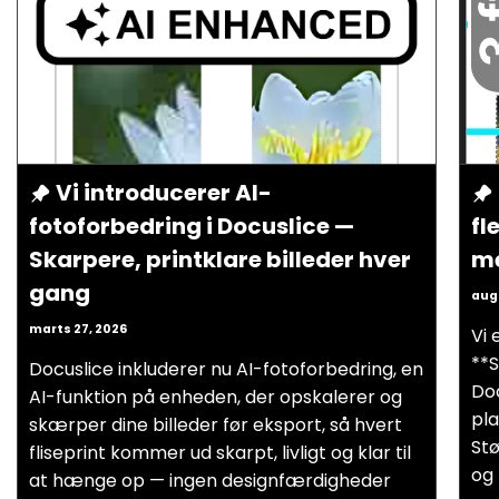
Vi introducerer AI-
fotoforbedring i Docuslice —
fl
Skarpere, printklare billeder hver
me
gang
augu
marts 27, 2026
Vi 
**S
Docuslice inkluderer nu AI-fotoforbedring, en
Doc
AI-funktion på enheden, der opskalerer og
pla
skærper dine billeder før eksport, så hvert
Stø
fliseprint kommer ud skarpt, livligt og klar til
og 
at hænge op — ingen designfærdigheder