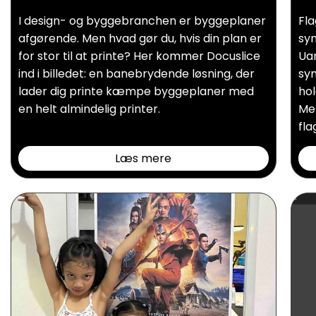
I design- og byggebranchen er byggeplaner
Fla
afgørende. Men hvad gør du, hvis din plan er
sym
for stor til at printe? Her kommer Docuslice
Uan
ind i billedet: en banebrydende løsning, der
sym
lader dig printe kæmpe byggeplaner med
hol
en helt almindelig printer.
Men
fla
Læs mere