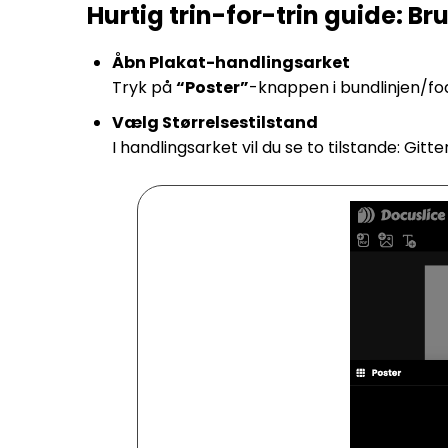
Hurtig trin-for-trin guide: Br
Åbn Plakat-handlingsarket
Tryk på
“Poster”
-knappen i bundlinjen/fod
Vælg Størrelsestilstand
I handlingsarket vil du se to tilstande: Git