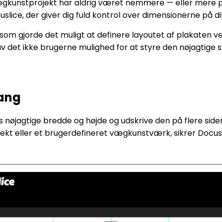
vægkunstprojekt har aldrig været nemmere — eller mere pr
uslice, der giver dig fuld kontrol over dimensionerne på di
 som gjorde det muligt at definere layoutet af plakaten 
 det ikke brugerne mulighed for at styre den nøjagtige s
gang
es nøjagtige bredde og højde og udskrive den på flere side
kt eller et brugerdefineret vægkunstværk, sikrer Docuslic