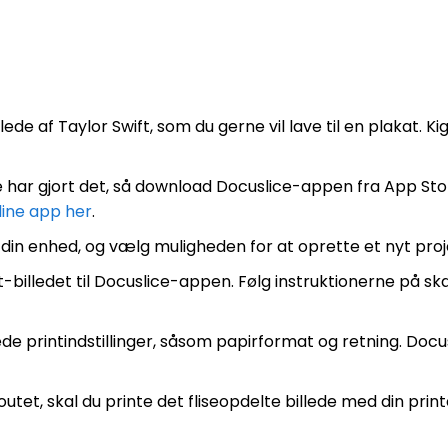
lede af Taylor Swift, som du gerne vil lave til en plakat. Ki
ede har gjort det, så download Docuslice-appen fra App Sto
line app her
.
din enhed, og vælg muligheden for at oprette et nyt proj
t-billedet til Docuslice-appen. Følg instruktionerne på s
de printindstillinger, såsom papirformat og retning. Docusl
outet, skal du printe det fliseopdelte billede med din print