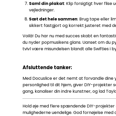
Saml din plakat
: Klip forsigtigt hver fl
vejledninger.
Sæt det hele sammen
: Brug tape eller li
sikkert fastgjort og korrekt justeret med d
Voilà! Du har nu med succes skabt en fantast
du nyder popmusikens glans. Uanset om du pynt
tvivl være misundelsen blandt alle Swifties i b
Afsluttende tanker:
Med Docuslice er det nemt at forvandle dine ynd
personlighed til dit hjem, giver DIY-projekter 
gang, kanaliser din indre kunstner, og lad Taylo
Hold øje med flere spændende DIY-projekter og 
mulighederne uendelige. God fornøjelse med 