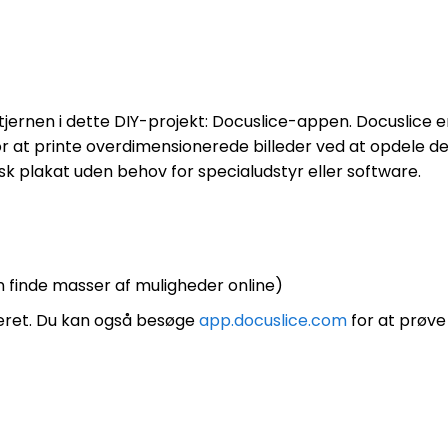
stjernen i dette DIY-projekt: Docuslice-appen. Docuslice 
d for at printe overdimensionerede billeder ved at opdele 
sk plakat uden behov for specialudstyr eller software.
an finde masser af muligheder online)
eret. Du kan også besøge
app.docuslice.com
for at prøve 