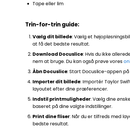
Tape eller lim
Trin-for-trin guide:
Vælg dit billede
: Vælg et højopløsningsbil
at få det bedste resultat.
Download Docuslice
: Hvis du ikke aller
nem at bruge. Du kan også prøve vores
on
Åbn Docuslice
: Start Docuslice-appen på 
Importer dit billede
: Importér Taylor Swif
layoutet efter dine præferencer.
Indstil printmuligheder
: Vælg dine ønske
baseret på dine valgte indstillinger.
Print dine fliser
: Når du er tilfreds med lay
bedste resultat.