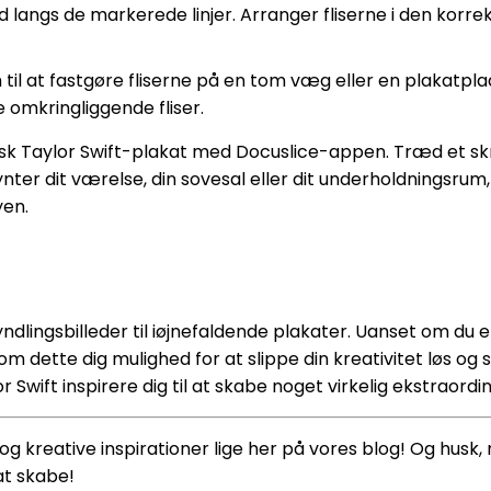
ise ud langs de markerede linjer. Arranger fliserne i den k
m til at fastgøre fliserne på en tom væg eller en plakatplade.
e omkringliggende fliser.
isk Taylor Swift-plakat med Docuslice-appen. Træd et sk
er dit værelse, din sovesal eller dit underholdningsrum, 
yen.
lingsbilleder til iøjnefaldende plakater. Uanset om du er e
som dette dig mulighed for at slippe din kreativitet løs o
r Swift inspirere dig til at skabe noget virkelig ekstraord
kreative inspirationer lige her på vores blog! Og husk, m
at skabe!