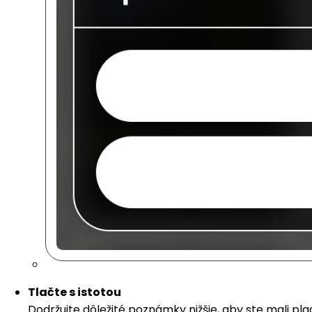
Tlačte s istotou
Dodržujte dôležité poznámky nižšie, aby ste mali pl