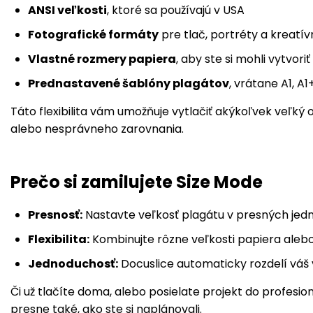
ANSI veľkosti
, ktoré sa používajú v USA
Fotografické formáty
pre tlač, portréty a kreatív
Vlastné rozmery papiera
, aby ste si mohli vytvori
Prednastavené šablóny plagátov
, vrátane A1, A1
Táto flexibilita vám umožňuje vytlačiť akýkoľvek veľký
alebo nesprávneho zarovnania.
Prečo si zamilujete Size Mode
Presnosť:
Nastavte veľkosť plagátu v presných jed
Flexibilita:
Kombinujte rôzne veľkosti papiera alebo
Jednoduchosť:
Docuslice automaticky rozdelí váš v
Či už tlačíte doma, alebo posielate projekt do profesion
presne také, ako ste si naplánovali.