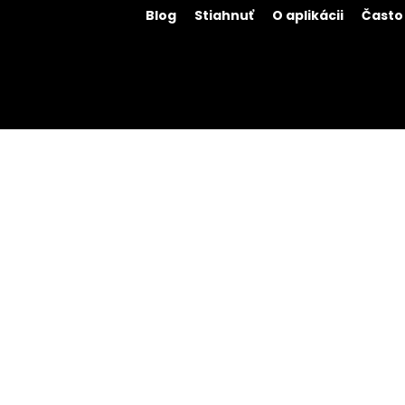
Blog
Stiahnuť
O aplikácii
Často