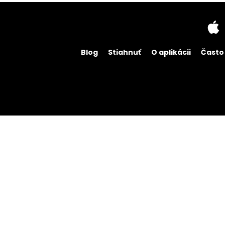
Blog
Stiahnuť
O aplikácii
Často