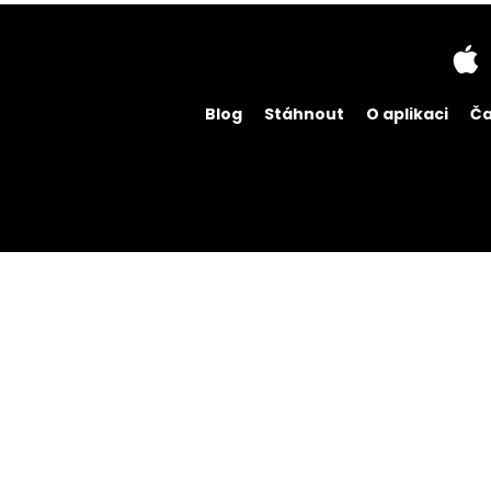
Blog
Stáhnout
O aplikaci
Ča