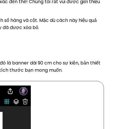
 đến thế! Chúng tôi rất vui được giới thiệu
h số hàng và cột. Mặc dù cách này hiệu quả
ày đã được xóa bỏ.
đó là banner dài 90 cm cho sự kiện, bản thiết
g kích thước bạn mong muốn.