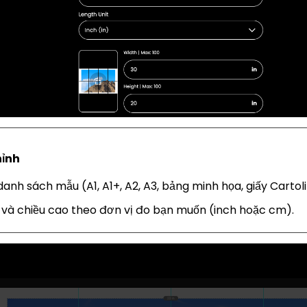
hỉnh
nh sách mẫu (A1, A1+, A2, A3, bảng minh họa, giấy Cartoli
 và chiều cao theo đơn vị đo bạn muốn (inch hoặc cm).