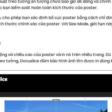
ật treo tường ấn tượng chưa bao giờ dễ dàng và chính xác
úp bạn kiểm soát hoàn toàn kích thước của poster.
e
, cho phép bạn xác định bố cục poster bằng cách chỉ địn
ch thước chính xác của poster. Với Size Mode, giới hạn n
c
ng và chiều cao của poster và in nó trên nhiều trang. Dù 
 treo tường, Docuslice đảm bảo hình ảnh lớn được in đún