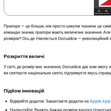
Прапори — це більше, ніж просто шматки тканини; це симво
командні значки, прапори мають величезне значення. Ал
розмірів? Ось де з'являється Docuslice — революційний ін
Розкриття величі
У світі, де розмір має значення, Docuslice дає вам змогу
ви святкуєте національне свято, підтримуєте якусь справу 
Підйом інновацій
Відкрийте додаток: Завантажте додаток на
Apple App
Налаштуйте: Вкажіть бажані розміри вашого гігантськог