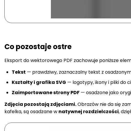
Co pozostaje ostre
Eksport do wektorowego PDF zachowuje poniższe elemen
Tekst
— prawdziwy, zaznaczalny tekst z osadzonymi 
Kształty i grafika SVG
— logotypy, ikony i pliki do 
Zaimportowane strony PDF
— osadzone jako orygi
Zdjęcia pozostają zdjęciami.
Obrazów nie da się zam
kafelka, są osadzane w
natywnej rozdzielczości
, dzi