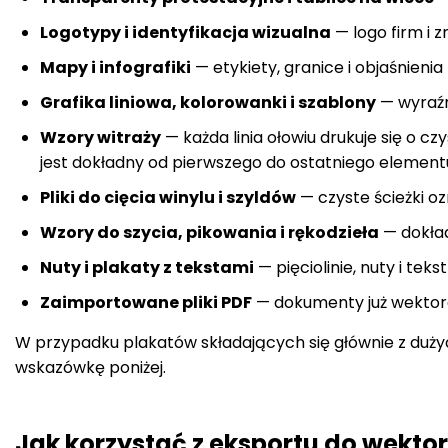
Logotypy i identyfikacja wizualna
— logo firm i 
Mapy i infografiki
— etykiety, granice i objaśnieni
Grafika liniowa, kolorowanki i szablony
— wyraźn
Wzory witraży
— każda linia ołowiu drukuje się o cz
jest dokładny od pierwszego do ostatniego element
Pliki do cięcia winylu i szyldów
— czyste ścieżki oz
Wzory do szycia, pikowania i rękodzieła
— dokład
Nuty i plakaty z tekstami
— pięciolinie, nuty i tek
Zaimportowane pliki PDF
— dokumenty już wektorowe
W przypadku plakatów składających się głównie z duży
wskazówkę poniżej.
Jak korzystać z eksportu do wekt