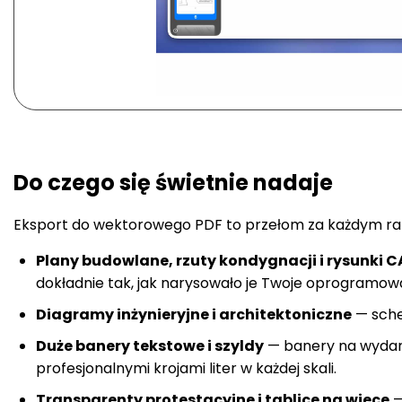
Do czego się świetnie nadaje
Eksport do wektorowego PDF to przełom za każdym razem,
Plany budowlane, rzuty kondygnacji i rysunki 
dokładnie tak, jak narysowało je Twoje oprogramow
Diagramy inżynieryjne i architektoniczne
— schem
Duże banery tekstowe i szyldy
— banery na wydarze
profesjonalnymi krojami liter w każdej skali.
Transparenty protestacyjne i tablice na wiece
—