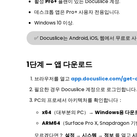
활성
Pro+
플랜이 있는 Docuslice 계정.
데스크톱 앱은 Pro+ 사용자 전용입니다.
Windows 10 이상.
✅ Docuslice는 Android, iOS, 웹에서 
1단계 — 앱 다운로드
브라우저를 열고
app.docuslice.com/get-
필요한 경우 Docuslice 계정으로 로그인합니다.
PC의 프로세서 아키텍처를 확인합니다：
x64
（대부분의 PC）→
Windows용 다운
ARM64
（Surface Pro X, Snapdragon
모르겠다면？
설정
→
시스템
→
정보
를 열고
시