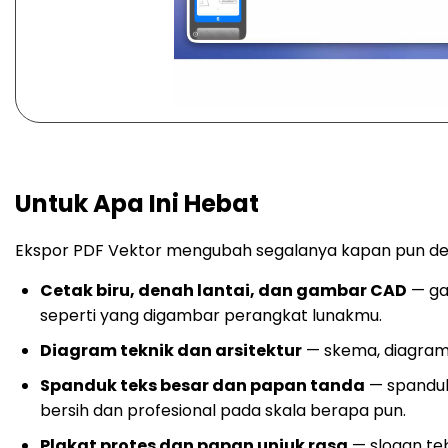
Untuk Apa Ini Hebat
Ekspor PDF Vektor mengubah segalanya kapan pun desa
Cetak biru, denah lantai, dan gambar CAD
— gar
seperti yang digambar perangkat lunakmu.
Diagram teknik dan arsitektur
— skema, diagram 
Spanduk teks besar dan papan tanda
— spanduk
bersih dan profesional pada skala berapa pun.
Plakat protes dan papan unjuk rasa
— slogan teb