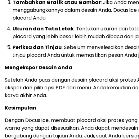
Tambahkan Grafik atau Gambar
: Jika Anda mem
menggabungkannya dalam desain Anda. Docuslice
placard Anda.
Ukuran dan Tata Letak
: Tentukan ukuran dan tat
placard yang lebih besar lebih mudah dibaca dari jau
Periksa dan Tinjau
: Sebelum menyelesaikan desain
tinjau placard Anda untuk memastikan pesan Anda 
Mengekspor Desain Anda
Setelah Anda puas dengan desain placard aksi protes
ekspor dan pilih opsi PDF dari menu. Anda kemudian 
karya akhir Anda.
Kesimpulan
Dengan Docuslice, membuat placard aksi protes yang 
warna yang dapat disesuaikan, Anda dapat mendesain 
bergabung dengan tujuan Anda. Jadi, saat Anda bers