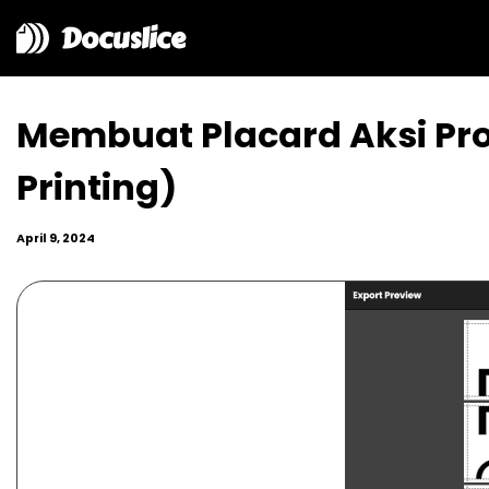
Docuslice
Membuat Placard Aksi Pro
Printing)
April 9, 2024