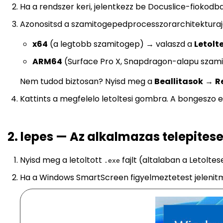
Ha a rendszer keri, jelentkezz be Docuslice-fiokodba
Azonositsd a szamitogepedprocesszorarchitekturaj
x64
(a legtobb szamitogep) → valaszd a
Letolt
ARM64
(Surface Pro X, Snapdragon-alapu szam
Nem tudod biztosan? Nyisd meg a
Beallitasok
→
R
Kattints a megfelelo letoltesi gombra. A bongeszo 
2. lepes — Az alkalmazas telepites
Nyisd meg a letoltott
fajlt (altalaban a Letolt
.exe
Ha a Windows SmartScreen figyelmeztetest jelenitm