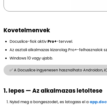
Kovetelmenvek
Docuslice-fiok aktiv
Pro+
-tervvel.
Az asztali alkalmazas kizarolag Pro+-felhasznalok s
Windows 10 vagy ujabb.
✅ A Docuslice ingyenesen hasznalhato Androidon, i
1. lepes — Az alkalmazas letoltese
Nyisd meg a bongeszodet, es latogass el a
app.doc