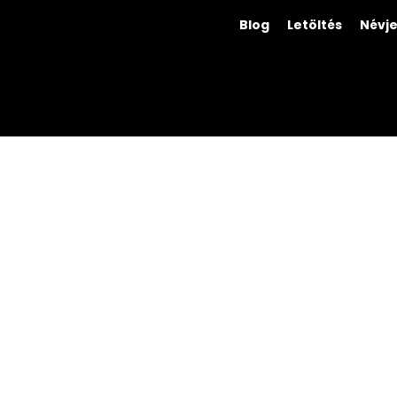
Blog
Letöltés
Névj