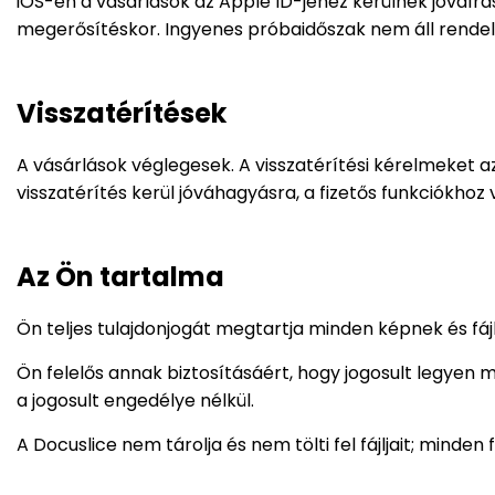
iOS-en a vásárlások az Apple ID-jéhez kerülnek jóváírá
megerősítéskor. Ingyenes próbaidőszak nem áll rendel
Visszatérítések
A vásárlások véglegesek. A visszatérítési kérelmeket az
visszatérítés kerül jóváhagyásra, a fizetős funkciókhoz
Az Ön tartalma
Ön teljes tulajdonjogát megtartja minden képnek és fá
Ön felelős annak biztosításáért, hogy jogosult legyen m
a jogosult engedélye nélkül.
A Docuslice nem tárolja és nem tölti fel fájljait; minden