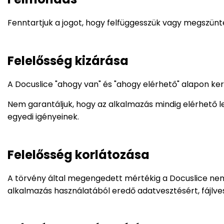
Fenntartjuk a jogot, hogy felfüggesszük vagy megszünte
Felelősség kizárása
A Docuslice "ahogy van" és "ahogy elérhető" alapon kerü
Nem garantáljuk, hogy az alkalmazás mindig elérhető 
egyedi igényeinek.
Felelősség korlátozása
A törvény által megengedett mértékig a Docuslice nem
alkalmazás használatából eredő adatvesztésért, fájlve