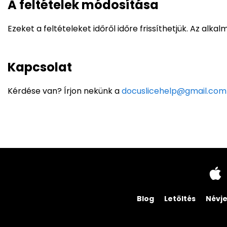
A feltételek módosítása
Ezeket a feltételeket időről időre frissíthetjük. Az alka
Kapcsolat
Kérdése van? Írjon nekünk a
docuslicehelp@gmail.com
Blog
Letöltés
Névj