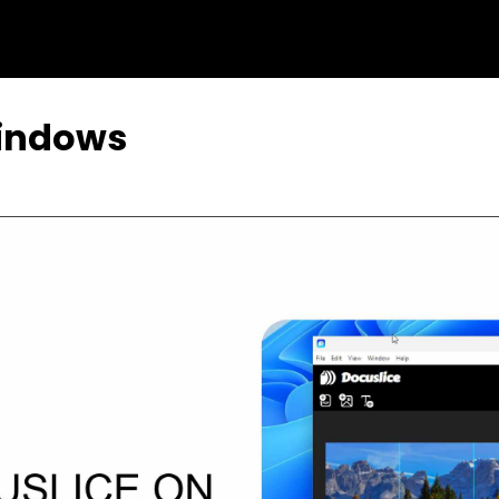
התקנת Docuslice על 