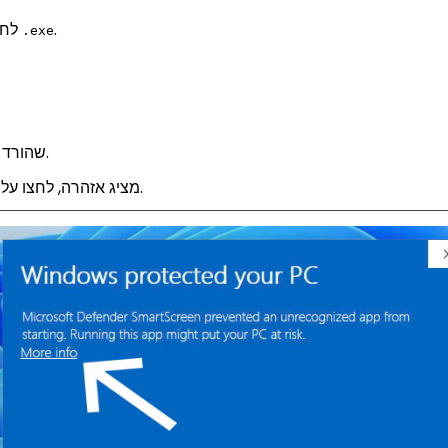
.
לחצו על כפתור ההורדה המתאים. הדפדפן ישמור קובץ
.exe
שהורד (בדרך כלל בתיקיית ההורדות).
.
אם SmartScreen מציג אזהרה, לחצו על