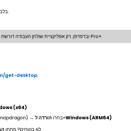
אפליקציית שולחן העבודה זמינה למשתמשי Pro+ בלבד.
✅ Docuslice חינמי לשימוש על Android, iOS ובדפדפן. רק אפליקציית שולחן העבודה דורשת מנוי Pro+.
om/get-desktop
.
הורדה ל-s (x64
הורדה ל-Windows (ARM64)
(Surface Pro X, מחשבים מבוססי Snapdragon) → בחרו
.
לא בטוחים? פתחו
הג