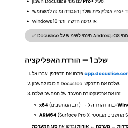
פעיל.
Pro+
חשבון Docuslice עם מנוי
Windows 10 או גרסה חדשה יותר.
שלב 1 — הורדת האפליקציה
app.docuslice.c
פתחו את הדפדפן ועברו אל
היכנסו לחשבון Docuslice שלכם אם תתבקשו.
זהו את ארכיטקטורת המעבד של המחשב שלכם:
Window)
(רוב המחשבים) → בחרו
x64
ARM64
דרות
←
מערכת
←
אודות
ובדקו את
סוג המערכת