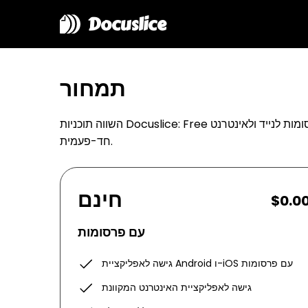
Docuslice
תמחור
השווה תוכניות Docuslice: Free עם פרסומות לנייד ולאינטרנט, Pro לגישה ללא פרסומות ב-Android וב-iOS, או Pro+ לכל הפלטפורמות כולל Mac ו-Windows. רכישה
חד-פעמית.
חינם
$0.0
עם פרסומות
גישה לאפליקציית Android ו-iOS עם פרסומות
גישה לאפליקציית האינטרנט המקוונת