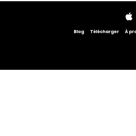
Blog
Télécharger
À pr