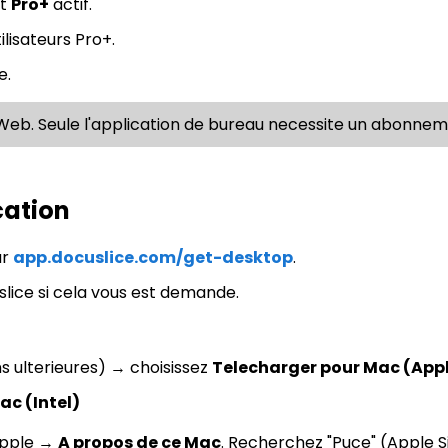
nt
Pro+
actif.
ilisateurs Pro+.
e.
t Web. Seule l'application de bureau necessite un abonnem
cation
ur
app.docuslice.com/get-desktop
.
ice si cela vous est demande.
ns ulterieures) → choisissez
Telecharger pour Mac (Appl
ac (Intel)
 Apple →
A propos de ce Mac
. Recherchez "Puce" (Apple Si