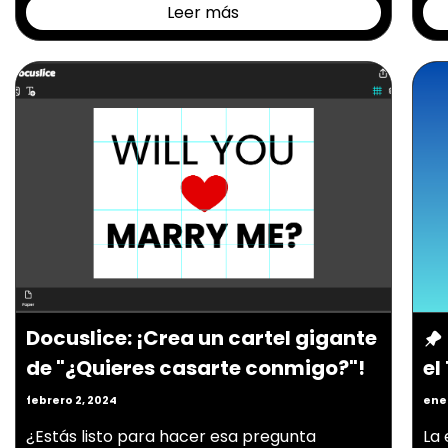
Leer más
Docuslice: ¡Crea un cartel gigante
de "¿Quieres casarte conmigo?"!
el
febrero 2, 2024
ener
¿Estás listo para hacer esa pregunta
La 