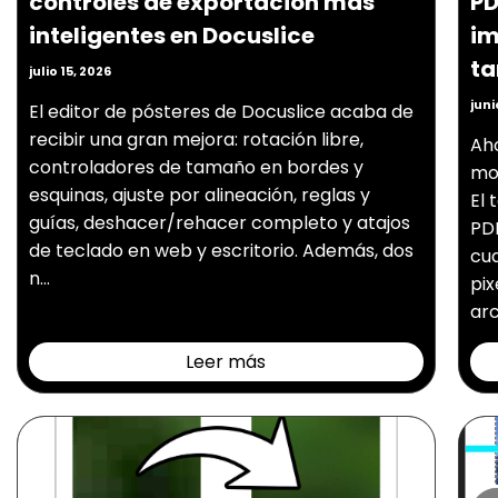
controles de exportación más
PD
inteligentes en Docuslice
im
t
julio 15, 2026
juni
El editor de pósteres de Docuslice acaba de
recibir una gran mejora: rotación libre,
Aho
controladores de tamaño en bordes y
mo
esquinas, ajuste por alineación, reglas y
El 
guías, deshacer/rehacer completo y atajos
PDF
de teclado en web y escritorio. Además, dos
cua
n...
pix
arc
Leer más