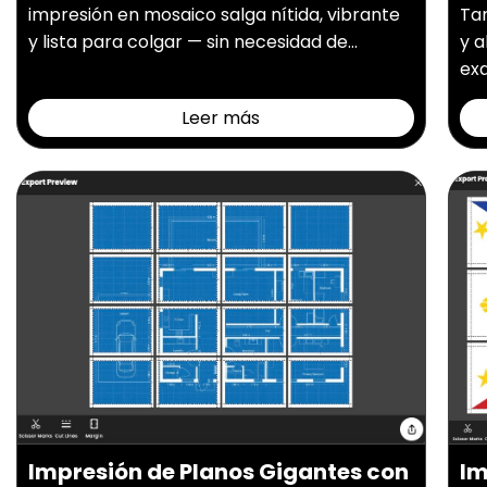
impresión en mosaico salga nítida, vibrante
Ta
y lista para colgar — sin necesidad de...
y a
exa
Leer más
Impresión de Planos Gigantes con
Im