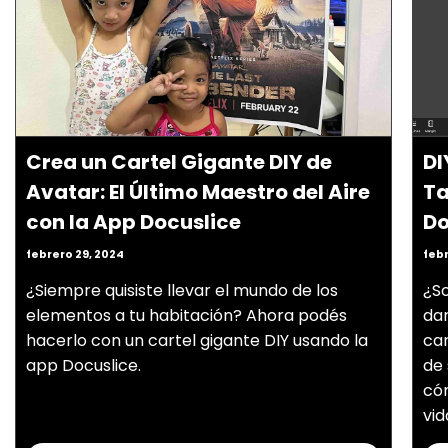
Crea un Cartel Gigante DIY de
DI
Avatar: El Último Maestro del Aire
Ta
con la App Docuslice
Do
febrero 29, 2024
febr
¿Siempre quisiste llevar el mundo de los
¿So
elementos a tu habitación? Ahora podés
dar
hacerlo con un cartel gigante DIY usando la
car
app Docuslice.
de 
cóm
vid