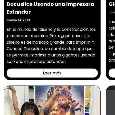
Docuslice Usando una Impresora
Gi
Estándar
mar
marzo 24, 2024
La
tel
En el mundo del diseño y la construcción, los
id
planos son cruciales. Pero, ¿qué pasa si tu
nac
diseño es demasiado grande para imprimir?
de 
Conocé Docuslice: un cambio de juego que
sig
te permite imprimir planos gigantes usando
amp
solo una impresora estándar.
Leer más