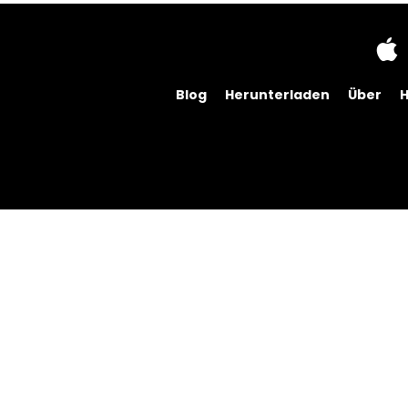
Blog
Herunterladen
Über
H