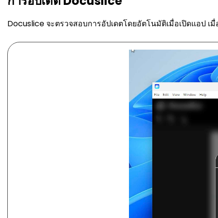
การอัปเดต Docuslice
Docuslice จะตรวจสอบการอัปเดตโดยอัตโนมัติเมื่อเปิดแอป เมื่อมี