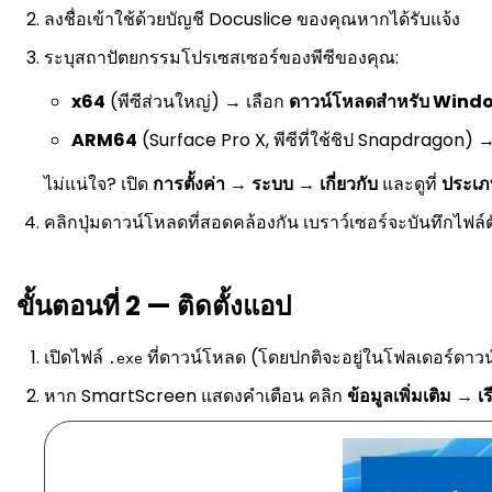
ลงชื่อเข้าใช้ด้วยบัญชี Docuslice ของคุณหากได้รับแจ้ง
ระบุสถาปัตยกรรมโปรเซสเซอร์ของพีซีของคุณ:
x64
(พีซีส่วนใหญ่) → เลือก
ดาวน์โหลดสำหรับ Wind
ARM64
(Surface Pro X, พีซีที่ใช้ชิป Snapdragon) 
ไม่แน่ใจ? เปิด
การตั้งค่า
→
ระบบ
→
เกี่ยวกับ
และดูที่
ประเ
คลิกปุ่มดาวน์โหลดที่สอดคล้องกัน เบราว์เซอร์จะบันทึกไฟล์ตั
ขั้นตอนที่ 2 — ติดตั้งแอป
เปิดไฟล์
ที่ดาวน์โหลด (โดยปกติจะอยู่ในโฟลเดอร์ดาว
.exe
หาก SmartScreen แสดงคำเตือน คลิก
ข้อมูลเพิ่มเติม
→
เ