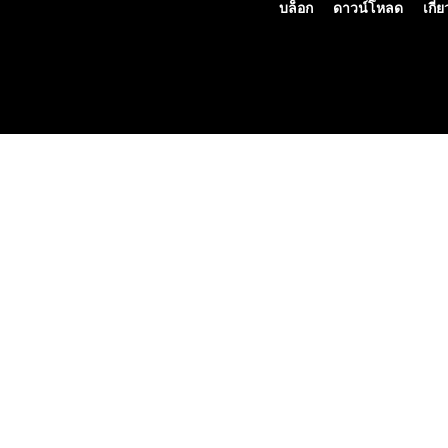
บล็อก
ดาวน์โหลด
เกี่